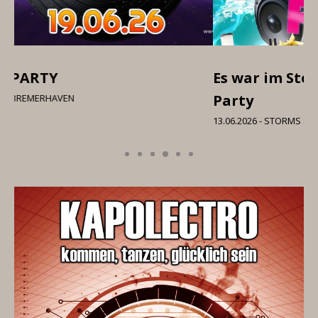
Es war im Storms söben die Mallorca
I 
Party
06
13.06.2026 - STORMS SÖBEN