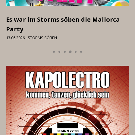
Es war im Storms söben die Mallorca
I 
Party
06
13.06.2026 - STORMS SÖBEN