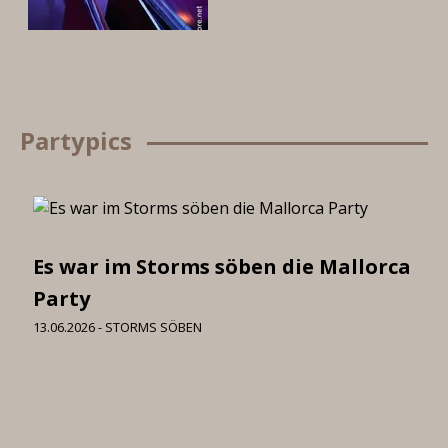
Partypics
Es war im Storms söben die Mallorca
I 
Party
06
13.06.2026 - STORMS SÖBEN