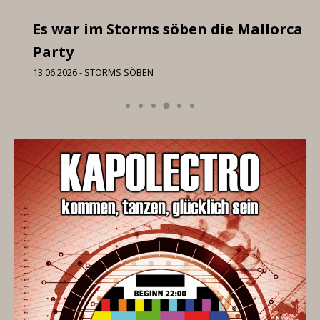
Es war im Storms söben die Mallorca
I 
Party
06
13.06.2026 - STORMS SÖBEN