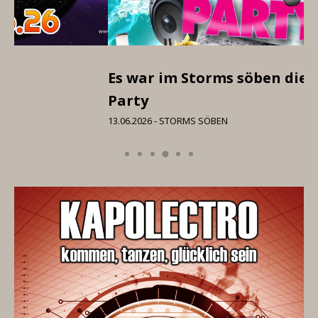
Es war im Storms söben die Mallorca
I 
Party
06
13.06.2026 - STORMS SÖBEN