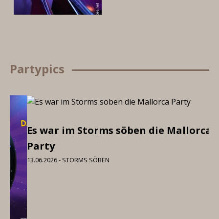
Partypics
Es war im Storms söben die Mallorca
I 
Party
06
13.06.2026 - STORMS SÖBEN