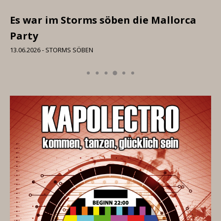
Es war im Storms söben die Mallorca
I 
Party
06
13.06.2026 - STORMS SÖBEN