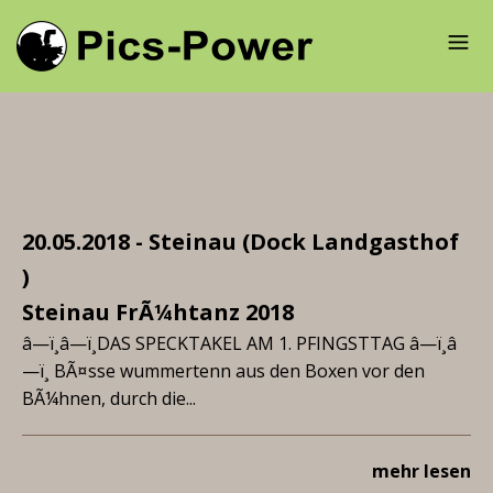
20.05.2018 - Steinau (Dock Landgasthof
)
Steinau FrÃ¼htanz 2018
â—ï¸â—ï¸DAS SPECKTAKEL AM 1. PFINGSTTAG â—ï¸â
—ï¸ BÃ¤sse wummertenn aus den Boxen vor den
BÃ¼hnen, durch die...
mehr lesen