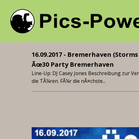
16.09.2017 - Bremerhaven (Storms
Ãœ30 Party Bremerhaven
Line-Up: DJ Casey Jones Beschreibung zur Ve
die TÃ¼ren. FÃ¼r die nÃ¤chste...