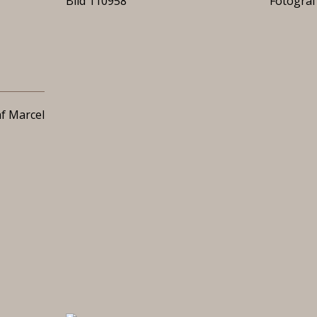
Bild 110958
Fotograf
f Marcel