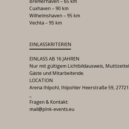
Bremerhaven – 65 km
Cuxhaven – 90 km
Wilhelmshaven – 95 km
Vechta – 95 km
EINLASSKRITERIEN
▔▔▔▔▔▔▔▔▔▔▔▔
EINLASS AB 16 JAHREN
Nur mit gültigem Lichtbildausweis, Muttizettel
Gäste und Mitarbeitende.
LOCATION
Arena Ihlpohl, Ihlpohler Heerstraße 59, 27721
_
Fragen & Kontakt:
mail@plnk-events.eu