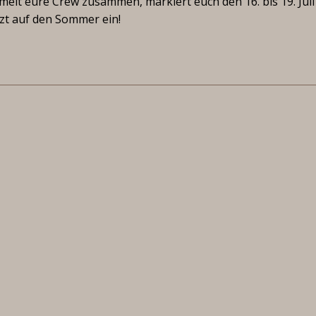
lt eure Crew zusammen, markiert euch den 16. bis 19. Juli
zt auf den Sommer ein!