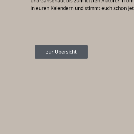
und Gänsehaut bis zum letzten Akkord? Tromme
in euren Kalendern und stimmt euch schon jet
zur Übersicht