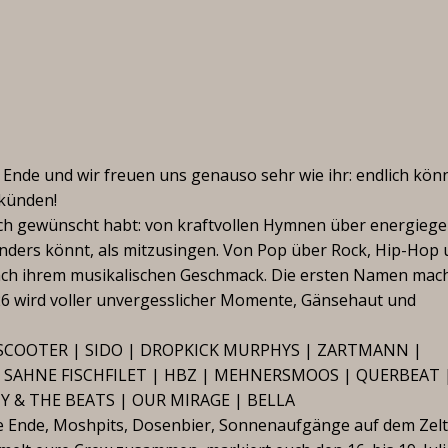
n Ende und wir freuen uns genauso sehr wie ihr: endlich kön
rkünden!
uch gewünscht habt: von kraftvollen Hymnen über energieg
t anders könnt, als mitzusingen. Von Pop über Rock, Hip-Hop
s nach ihrem musikalischen Geschmack. Die ersten Namen mac
26 wird voller unvergesslicher Momente, Gänsehaut und
P | SCOOTER | SIDO | DROPKICK MURPHYS | ZARTMANN |
NE SAHNE FISCHFILET | HBZ | MEHNERSMOOS | QUERBEAT 
TY & THE BEATS | OUR MIRAGE | BELLA
ne Ende, Moshpits, Dosenbier, Sonnenaufgänge auf dem Zelt