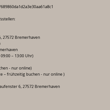
/a/689860da1d2a3e30aa61a8c1
stellen:
 6, 27572 Bremerhaven
)
remerhaven
 09:00 – 13:00 Uhr)
chen - nur online)
 – frühzeitig buchen - nur online )
aufenster 6, 27572 Bremerhaven