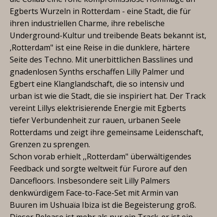
Egberts Wurzeln in Rotterdam - eine Stadt, die für
ihren industriellen Charme, ihre rebelische
Underground-Kultur und treibende Beats bekannt ist,
,Rotterdam" ist eine Reise in die dunklere, härtere
Seite des Techno. Mit unerbittlichen Basslines und
gnadenlosen Synths erschaffen Lilly Palmer und
Egbert eine Klanglandschaft, die so intensiv und
urban ist wie die Stadt, die sie inspiriert hat. Der Track
vereint Lillys elektrisierende Energie mit Egberts
tiefer Verbundenheit zur rauen, urbanen Seele
Rotterdams und zeigt ihre gemeinsame Leidenschaft,
Grenzen zu sprengen.
Schon vorab erhielt ,,Rotterdam" überwältigendes
Feedback und sorgte weltweit für Furore auf den
Dancefloors. Insbesondere seit Lilly Palmers
denkwürdigem Face-to-Face-Set mit Armin van
Buuren im Ushuaïa Ibiza ist die Begeisterung groß.
Dieser Release ist mehr als nur ein Track-er ist ein