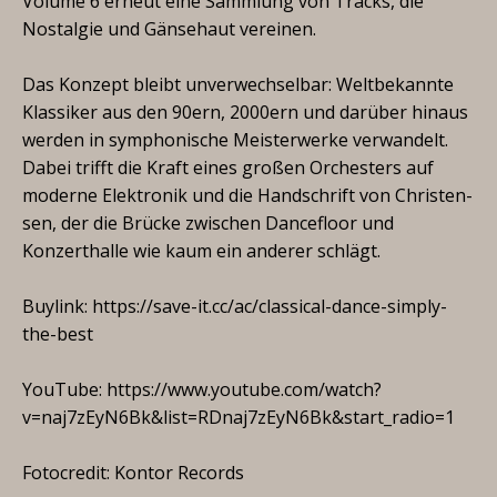
Volume 6 erneut eine Sammlung von Tracks, die
Nostalgie und Gänsehaut vereinen.
Das Konzept bleibt unverwechselbar: Weltbekannte
Klassiker aus den 90ern, 2000ern und darüber hinaus
werden in symphonische Meisterwerke verwandelt.
Dabei trifft die Kraft eines großen Orchesters auf
moderne Elektronik und die Handschrift von Christen-
sen, der die Brücke zwischen Dancefloor und
Konzerthalle wie kaum ein anderer schlägt.
Buylink: https://save-it.cc/ac/classical-dance-simply-
the-best
YouTube: https://www.youtube.com/watch?
v=naj7zEyN6Bk&list=RDnaj7zEyN6Bk&start_radio=1
Fotocredit: Kontor Records